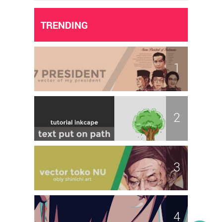
TRENDING
7 President in Vector (7 Presiden
Indonesia) by Obiy Shinichiart
Membuat Text Melengkung pada
Inkscape
Vector Tokoh NU (Nahdlatul Ulama)
dengan Inkscape
Fan Art Naruto Shippuden by Obiy
Shinichiart